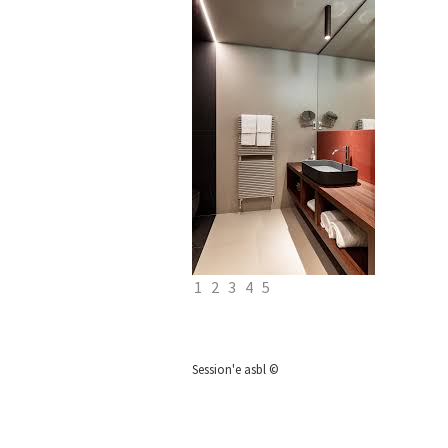
1
2
3
4
5
Session'e asbl ©